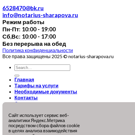
6528470@bk.ru
info@notarius-sharapova.ru
Режим работы
Пн-Пт: 10:00 - 19:00
Сб,Вс: 10:00 - 17:00
Без перерыва на обед
Политика конфиденциальности
Все права защищены 2025 © notarius-sharapova.ru
Главная
Тарифы на услуги
Необходимые документы
Контакты
О нотариусе
Выезд нотариуса на дом
Сайт использует сервис веб-
WooCommerce not Found
аналитики Яндекс.Метрика
посредством сбора файлов cookie
+7 (495) 652-84-70
в целях анализа взаимодействия