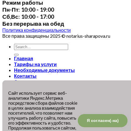
Режим работы
Пн-Пт: 10:00 - 19:00
Сб,Вс: 10:00 - 17:00
Без перерыва на обед
Политика конфиденциальности
Все права защищены 2025 © notarius-sharapova.ru
Главная
Тарифы на услуги
Необходимые документы
Контакты
О нотариусе
Выезд нотариуса на дом
Сайт использует сервис веб-
WooCommerce not Found
аналитики Яндекс.Метрика
посредством сбора файлов cookie
+7 (495) 652-84-70
в целях анализа взаимодействия
посетителей, что позволяет нам
улучшить работу сайта, повысить
6528470@bk.ru
Я согласен(-на)
его эффективность и удобство.
info@notarius-sharapova.ru
Продолжая пользоваться сайтом,