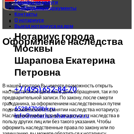
Тарифы на услуги
Необходимые документы
Контакты
О нотариусе
Выезд нотариуса на дом
Нотариус города
Оформление наследства
Москвы
Шарапова Екатерина
Петровна
В нашей конторе Вы имеете возможность открыть
+7 (495) 652-84-70
наследственное дело как в день обращения, так и по
предварительной записи. По закону, после смерти
гражданина, за оформлением наследственных путем
6528470@bk.ru
подачи заявления о принятии наследства нотариусу.
info@notarius-sharapova.ru
Наследники имеют право отказаться от наследства в
пользу других лиц или без такого указания. Чтобы
оформить наследственные права по закону или по
завещанию, вы можете обратиться к нотариусу